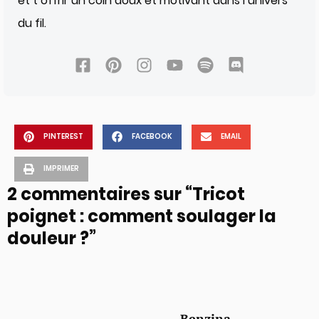
et t’offrir un coin doux et motivant dans l’univers
du fil.
PINTEREST
FACEBOOK
EMAIL
IMPRIMER
2 commentaires sur “Tricot
poignet : comment soulager la
douleur ?”
Benzina