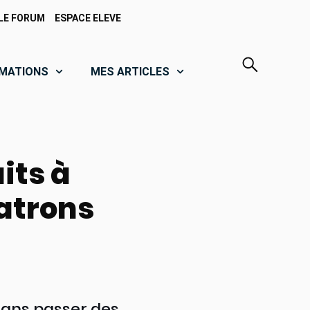
LE FORUM
ESPACE ELEVE
MATIONS
MES ARTICLES
its à
patrons
sans passer des