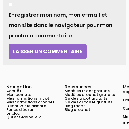
Enregistrer mon nom, mon e-mail et
mon site dans le navigateur pour mon
prochain commentaire.
Navigation
Ressources
Me
Accueil
Modèles tricot gratuits
App
Mon compte
Modèles crochet gratuits
Mes formations tricot
Guides tricot gratuits
Com
Mes formations crochet
Guides crochet gratuits
Découvrir le discord
Blog tricot
Co
Fonds d'écran
Blog crochet
Le blog
Mar
Qui est Jaenelle ?
mei