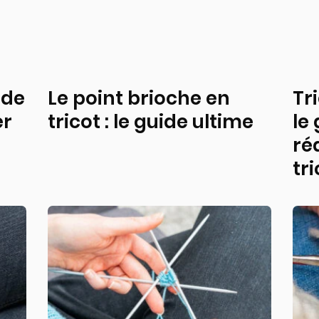
ide
Le point brioche en
Tr
er
tricot : le guide ultime
le
ré
tri