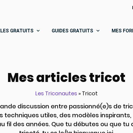
LES GRATUITS
GUIDES GRATUITS
MES FOR
Mes articles tricot
Les Triconautes
»
Tricot
rande discussion entre passionné(e)s de trico
s techniques utiles, des modèles inspirants,
au fil des années. Que tu débutes ou que tu
tricoté, tu es le/la bienvenue ici.