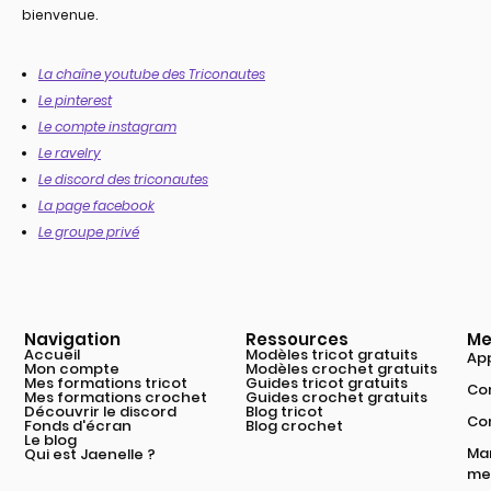
bienvenue.
La chaîne youtube des Triconautes
Le pinterest
Le compte instagram
Le ravelry
Le discord des triconautes
La page facebook
Le groupe privé
Navigation
Ressources
Me
Accueil
Modèles tricot gratuits
App
Mon compte
Modèles crochet gratuits
Mes formations tricot
Guides tricot gratuits
Com
Mes formations crochet
Guides crochet gratuits
Découvrir le discord
Blog tricot
Co
Fonds d'écran
Blog crochet
Le blog
Mar
Qui est Jaenelle ?
mei