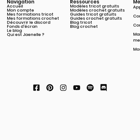
Navigation
Ressources
Me
Accueil
Modèles tricot gratuits
App
Mon compte
Modèles crochet gratuits
Mes formations tricot
Guides tricot gratuits
Com
Mes formations crochet
Guides crochet gratuits
Découvrir le discord
Blog tricot
Co
Fonds d'écran
Blog crochet
Le blog
Mar
Qui est Jaenelle ?
mei
Mon
Modifier les paramètres de confidentialité
Conditions contractuelles
Politique de confidentialité et cookies
© 2026 Les Triconautes