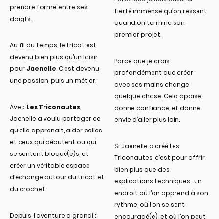
prendre forme entre ses
fierté immense qu’on ressent
doigts.
quand on termine son
premier projet.
Au fil du temps, le tricot est
devenu bien plus qu’un loisir
Parce que je crois
pour
Jaenelle
. C’est devenu
profondément que créer
une passion, puis un métier.
avec ses mains change
quelque chose. Cela apaise,
Avec
Les Triconautes
,
donne confiance, et donne
Jaenelle a voulu partager ce
envie d’aller plus loin.
qu’elle apprenait, aider celles
et ceux qui débutent ou qui
Si Jaenelle a créé Les
se sentent bloqué(e)s, et
Triconautes, c’est pour offrir
créer un véritable espace
bien plus que des
d’échange autour du tricot et
explications techniques : un
du crochet.
endroit où l’on apprend à son
rythme, où l’on se sent
Depuis, l’aventure a grandi :
encouragé(e), et où l’on peut