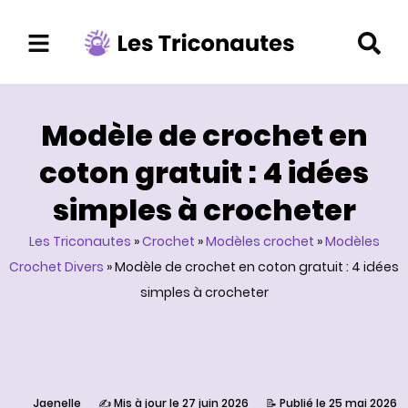
Aller
au
contenu
Modèle de crochet en
coton gratuit : 4 idées
simples à crocheter
Les Triconautes
»
Crochet
»
Modèles crochet
»
Modèles
Crochet Divers
»
Modèle de crochet en coton gratuit : 4 idées
simples à crocheter
Jaenelle
✍️ Mis à jour le 27 juin 2026
📝 Publié le 25 mai 2026