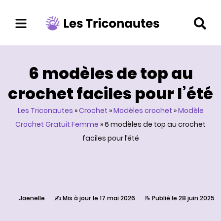
Aller
au
contenu
6 modèles de top au
crochet faciles pour l’été
Les Triconautes
»
Crochet
»
Modèles crochet
»
Modèle
Crochet Gratuit Femme
»
6 modèles de top au crochet
faciles pour l’été
Jaenelle
✍️ Mis à jour le 17 mai 2026
📝 Publié le 28 juin 2025