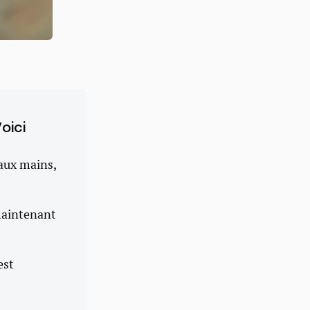
oici
 aux mains,
 maintenant
est