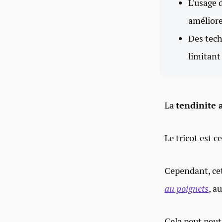
L’usage 
améliorer
Des tec
limitant
La
tendinite a
Le tricot est c
Cependant, cet
au poignets
, a
Cela peut peut