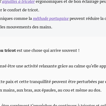
d’
aiguilles à tricoter
ergonomiques et de bon éclairage pe
 le confort de tricot.
hniques comme la
méthode portugaise
peuvent réduire la 
 les mouvements des mains.
u tricot
est une chose qui arrive souvent !
ensé être une activité relaxante grâce au calme qu’elle ap
te paix et cette tranquillité peuvent être perturbées par
ux mains, aux bras, aux épaules, au cou et même au dos.
-être carrément t’empêcher de continuer à tricoter et cela