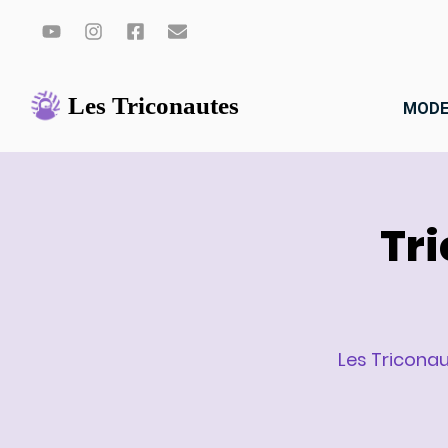
Aller
au
MODE
contenu
Tri
Les Tricona