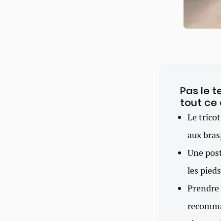
Pas le t
tout ce 
Le trico
aux bras
Une post
les pieds
Prendre 
recomm