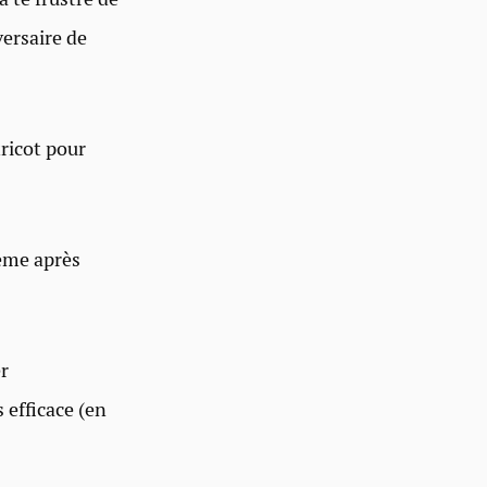
versaire de
tricot pour
même après
er
 efficace (en