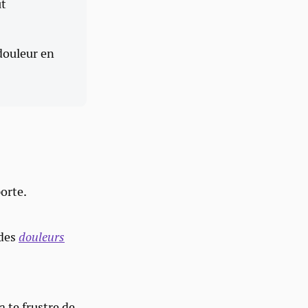
ut
douleur en
porte.
 des
douleurs
 te frustre de