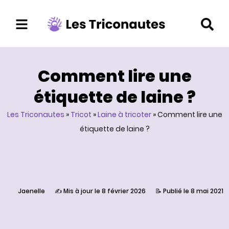
Aller
au
contenu
Comment lire une
étiquette de laine ?
Les Triconautes
»
Tricot
»
Laine à tricoter
»
Comment lire une
étiquette de laine ?
Jaenelle
✍️ Mis à jour le 8 février 2026
📝 Publié le 8 mai 2021