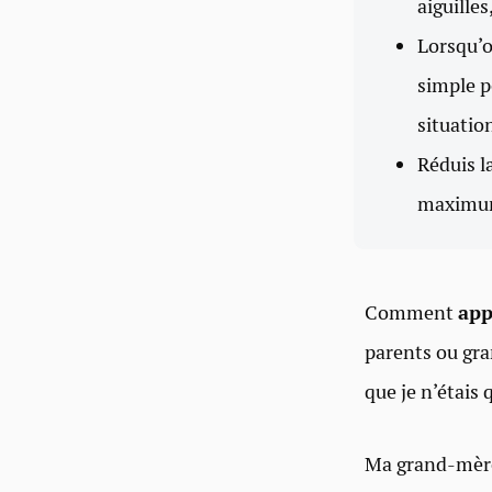
aiguille
Lorsqu’o
simple p
situatio
Réduis l
maximum 
Comment
app
parents ou gr
que je n’étais q
Ma grand-mère 