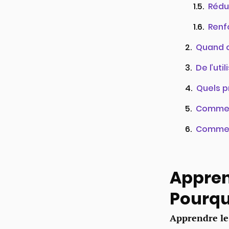
Rédui
Renf
Quand 
De l’uti
Quels pr
Commen
Commen
Apprend
Pourquo
Apprendre le 