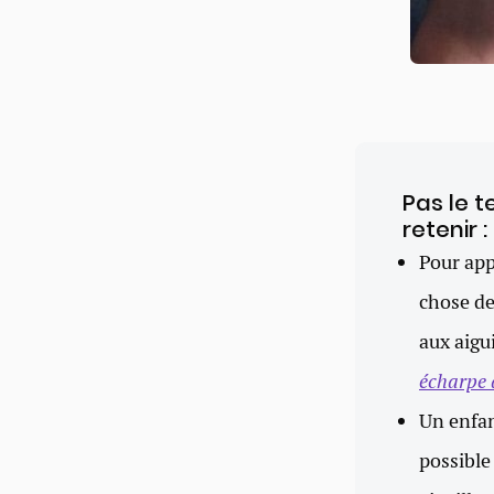
Pas le t
retenir :
Pour app
chose de
aux aigui
écharpe 
Un enfant
possible