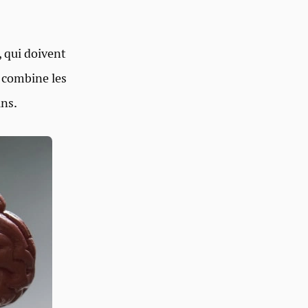
, qui doivent
l combine les
ins.