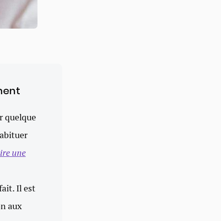
ument
ar quelque
habituer
ire une
it. Il est
on aux