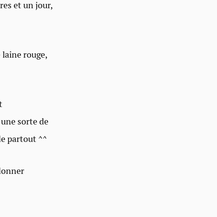
res et un jour,
 laine rouge,
t
 une sorte de
de partout ^^
 donner