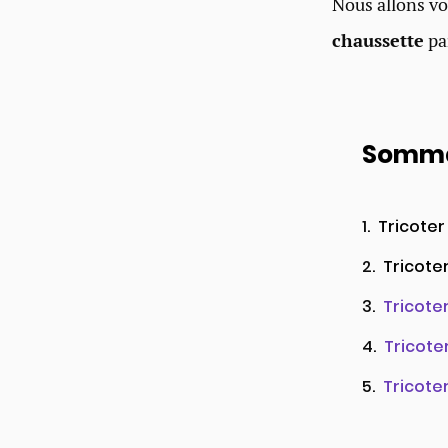
Nous allons vo
chaussette
par
Somma
Tricoter
Tricote
Tricote
Tricote
Tricoter