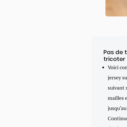
Pas de 
tricote
Voici co
jersey s
suivant 
mailles 
jusqu’au
Continue