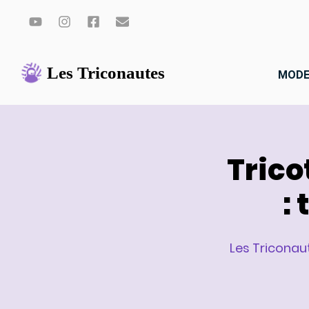
Aller
au
MODE
contenu
Trico
:
Les Triconau