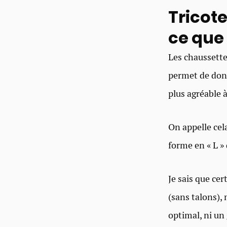
Tricote
ce que c
Les chausset
permet de donn
plus agréable à
On appelle cela
forme en « L » 
Je sais que ce
(sans talons),
optimal, ni un