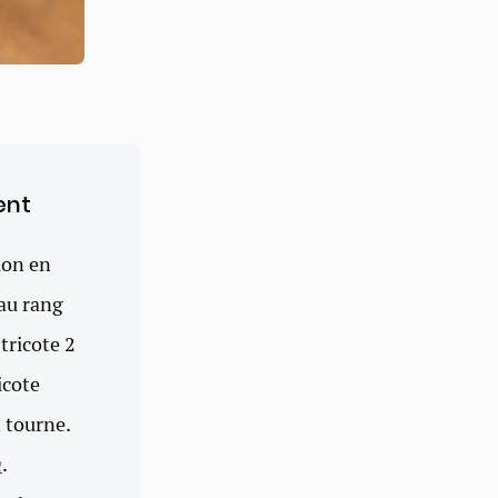
ent
lon en
au rang
tricote 2
icote
t tourne.
n
.