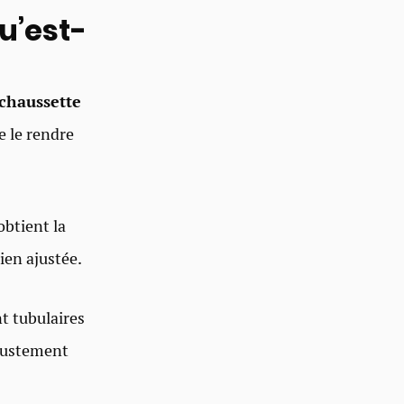
u’est-
 chaussette
e le rendre
obtient la
ien ajustée.
t tubulaires
ajustement