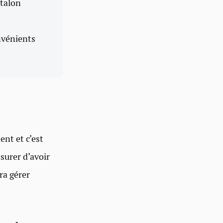
e talon
nvénients
ent et c’est
ssurer d’avoir
ra gérer