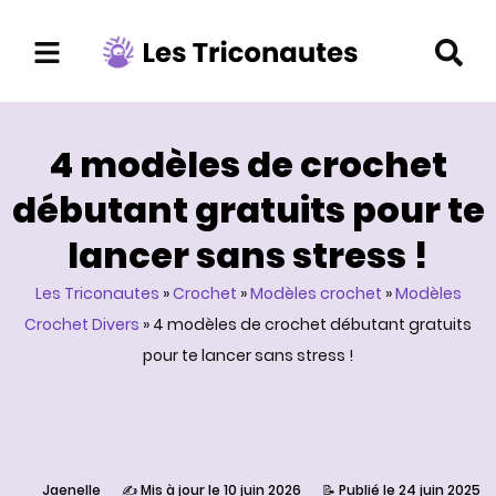
Aller
au
contenu
4 modèles de crochet
débutant gratuits pour te
lancer sans stress !
Les Triconautes
»
Crochet
»
Modèles crochet
»
Modèles
Crochet Divers
»
4 modèles de crochet débutant gratuits
pour te lancer sans stress !
Jaenelle
✍️ Mis à jour le 10 juin 2026
📝 Publié le 24 juin 2025