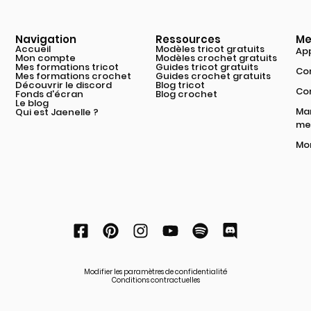
Navigation
Ressources
Me
Accueil
Modèles tricot gratuits
App
Mon compte
Modèles crochet gratuits
Mes formations tricot
Guides tricot gratuits
Com
Mes formations crochet
Guides crochet gratuits
Découvrir le discord
Blog tricot
Co
Fonds d'écran
Blog crochet
Le blog
Mar
Qui est Jaenelle ?
mei
Mon
Modifier les paramètres de confidentialité
Conditions contractuelles
Politique de confidentialité et cookies
© 2026 Les Triconautes