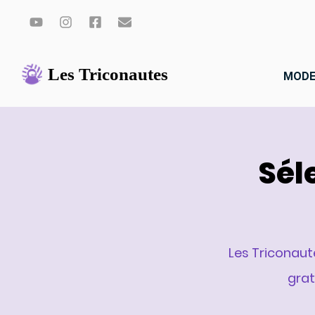
Aller
au
MODE
contenu
Sél
Les Triconaut
gra