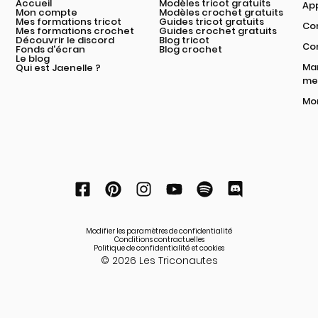
Accueil
Modèles tricot gratuits
App
Mon compte
Modèles crochet gratuits
Mes formations tricot
Guides tricot gratuits
Com
Mes formations crochet
Guides crochet gratuits
Découvrir le discord
Blog tricot
Co
Fonds d'écran
Blog crochet
Le blog
Mar
Qui est Jaenelle ?
mei
Mon
Modifier les paramètres de confidentialité
Conditions contractuelles
Politique de confidentialité et cookies
© 2026 Les Triconautes