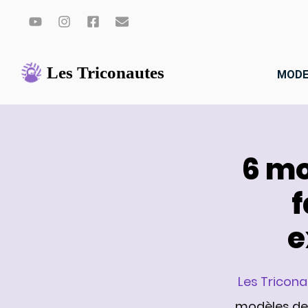
Aller
au
MODE
contenu
6 mo
f
e
Les Tricon
modèles de f