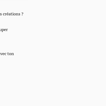
s créations ?
super
avec ton