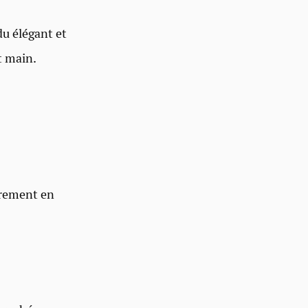
du élégant et
t main.
gèrement en