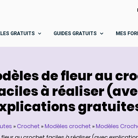
LES GRATUITS
GUIDES GRATUITS
MES FOR
dèles de fleur au cr
aciles à réaliser (av
xplications gratuite
autes
»
Crochet
»
Modèles crochet
»
Modèles Croche
leur au crochet faciles à réaliser (avec explicatio