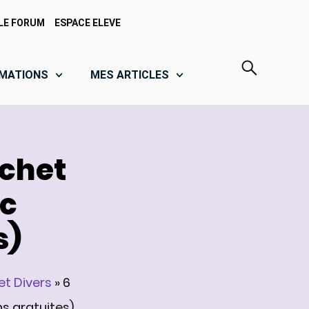
LE FORUM
ESPACE ELEVE
MATIONS
MES ARTICLES
ochet
ec
s)
t Divers
»
6
ns gratuites)