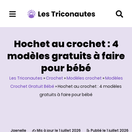
Aller
au
contenu
Hochet au crochet : 4
modèles gratuits à faire
pour bébé
Les Triconautes
»
Crochet
»
Modèles crochet
»
Modèles
Crochet Gratuit Bébé
»
Hochet au crochet : 4 modèles
gratuits à faire pour bébé
Jaenelle
✍️ Mis à jour le 1 juillet 2026
📝 Publié le 1 juillet 2026