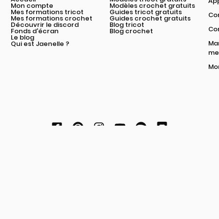
App
Mon compte
Modèles crochet gratuits
Mes formations tricot
Guides tricot gratuits
Com
Mes formations crochet
Guides crochet gratuits
Découvrir le discord
Blog tricot
Co
Fonds d'écran
Blog crochet
Le blog
Mar
Qui est Jaenelle ?
mei
Mon
Modifier les paramètres de confidentialité
Conditions contractuelles
Politique de confidentialité et cookies
© 2026 Les Triconautes