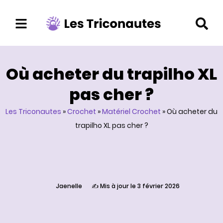
Aller
au
contenu
Où acheter du trapilho XL
pas cher ?
Les Triconautes
»
Crochet
»
Matériel Crochet
»
Où acheter du
trapilho XL pas cher ?
Jaenelle
✍️ Mis à jour le 3 février 2026