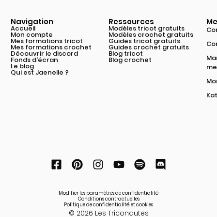
Navigation
Ressources
Me
Accueil
Modèles tricot gratuits
Com
Mon compte
Modèles crochet gratuits
Mes formations tricot
Guides tricot gratuits
Co
Mes formations crochet
Guides crochet gratuits
Découvrir le discord
Blog tricot
Mar
Fonds d'écran
Blog crochet
Le blog
mei
Qui est Jaenelle ?
Mon
Kat
Modifier les paramètres de confidentialité
Conditions contractuelles
Politique de confidentialité et cookies
© 2026 Les Triconautes