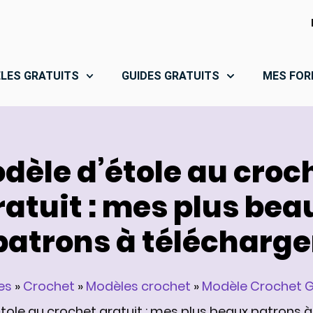
LES GRATUITS
GUIDES GRATUITS
MES FOR
dèle d’étole au croc
ratuit : mes plus bea
patrons à télécharge
es
»
Crochet
»
Modèles crochet
»
Modèle Crochet 
tole au crochet gratuit : mes plus beaux patrons à