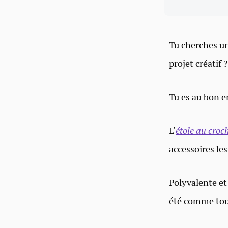
Tu cherches u
projet créatif ?
Tu es au bon e
L’
étole au croc
accessoires le
Polyvalente et
été comme touc