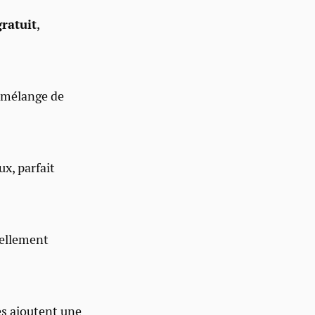
ratuit
,
l mélange de
ux, parfait
uellement
ges ajoutent une