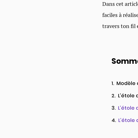
Dans cet artic
faciles à réali
travers ton fil
Somma
Modèle d
L’étole
L’étole
L’étole