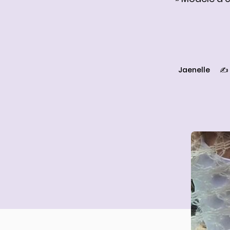
Jaenelle
✍️ 