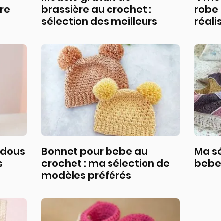
ire
brassière au crochet :
robe
sélection des meilleurs
réali
udous
Bonnet pour bebe au
Ma sé
s
crochet : ma sélection de
bebe 
modèles préférés