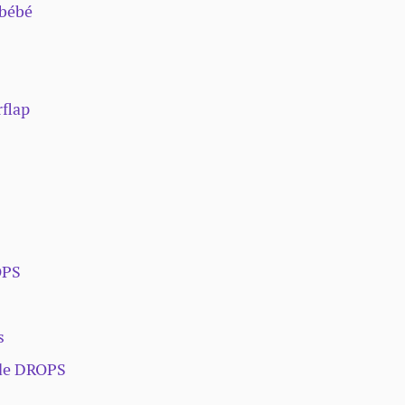
 bébé
rflap
e
OPS
es
 de DROPS
t