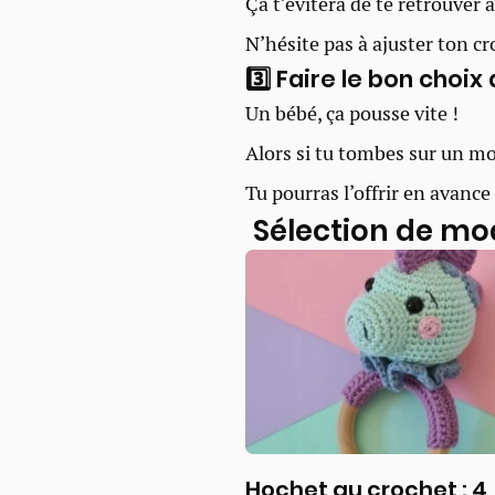
Ça t’évitera de te retrouver
N’hésite pas à ajuster ton c
3️⃣ Faire le bon choix
Un bébé, ça pousse vite !
Alors si tu tombes sur un mod
Tu pourras l’offrir en avance
Sélection de mod
Hochet au crochet : 4