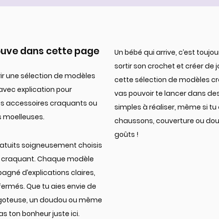
rouve dans cette page
Un bébé qui arrive, c’est touj
sortir son crochet et créer de 
rir une sélection de modèles
cette sélection de modèles cr
avec explication pour
vas pouvoir te lancer dans de
des accessoires craquants ou
simples à réaliser, même si tu
s moelleuses.
chaussons, couverture ou doudo
goûts !
gratuits soigneusement choisis
ôté craquant. Chaque modèle
gné d’explications claires,
 fermés. Que tu aies envie de
 gigoteuse, un doudou ou même
as ton bonheur juste ici.