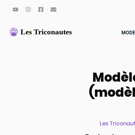
Aller
au
MODE
contenu
Modèle
(modèl
Les Triconau